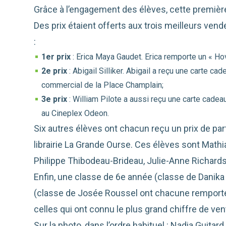
Grâce à l’engagement des élèves, cette première
Des prix étaient offerts aux trois meilleurs vende
:
1er prix
: Erica Maya Gaudet. Erica remporte un « Ho
2e prix
: Abigail Silliker. Abigail a reçu une carte ca
commercial de la Place Champlain;
3e prix
: William Pilote a aussi reçu une carte cadeau
au Cineplex Odeon.
Six autres élèves ont chacun reçu un prix de part
librairie La Grande Ourse. Ces élèves sont Mathi
Philippe Thibodeau-Brideau, Julie-Anne Richard
Enfin, une classe de 6e année (classe de Danika
(classe de Josée Roussel ont chacune remporté
celles qui ont connu le plus grand chiffre de ven
Sur la photo, dans l’ordre habituel : Nadia Guitard