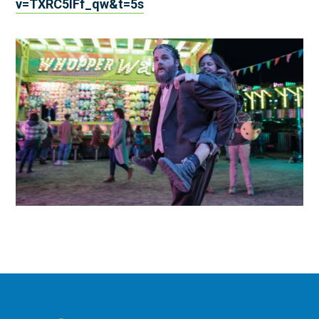
v=TXRC5IFf_qw&t=5s