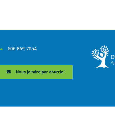
506-869-7054
Nous joindre par courriel