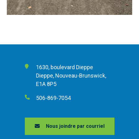
1630, boulevard Dieppe
Dieppe, Nouveau-Brunswick,
E1A 8P5
506-869-7054
Nous joindre par courriel