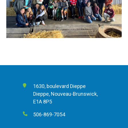
1630, boulevard Dieppe
Dieppe, Nouveau-Brunswick,
E1A 8P5
506-869-7054