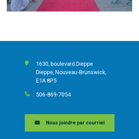
1630, boulevard Dieppe
Dieppe, Nouveau-Brunswick,
E1A 8P5
506-869-7054
Nous joindre par courriel