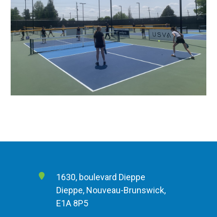
1630, boulevard Dieppe
Dieppe, Nouveau-Brunswick,
E1A 8P5